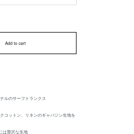
Add to cart
リジナルのサーフトランクス
クコットン、リネンのギャバジン生地を
するには贅沢な生地