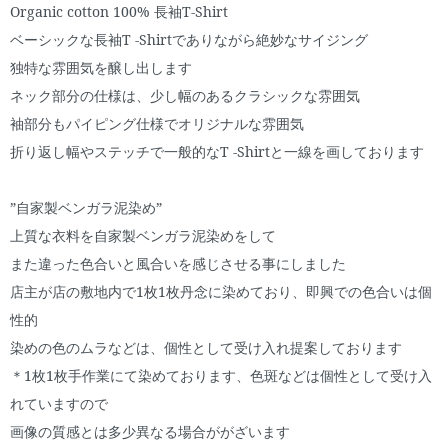
Organic cotton 100% 長袖T-Shirt
ベーシックな長袖T -Shirtでありながら絶妙なサイジング
独特な雰囲気を醸し出します
ネック部分の仕様は、少し幅のあるクラシックな雰囲気
袖部分もパイピング仕様でオリジナルな雰囲気
折り返し幅やステッチで一般的なT -Shirtと一線を画しております
”自家製ベンガラ泥染め”
上質な衣料を自家製ベンガラ泥染めをして
また違った色合いと風合いを感じさせる事にしました
店主が店の敷地内で1枚1枚丹念に染めており、即興での色合いは個
性的
染めの色のムラなどは、個性として受け入れ提案しております
＊1枚1枚手作業にて染めております、色斑などは個性として受け入
れていますので
画像の質感とは多少異なる場合ががざいます