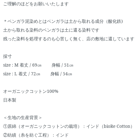
ご理解のほどをお願いいたします
＊ベンガラ泥染めとはベンガラは土から取れる成分（酸化鉄)
土から取れる染料のベンガラは土に還る染料です
残った染料を処理するのも心苦しく無く、店の敷地に還しています
採寸
size : M 着丈 / 69㎝ 身幅 / 51㎝
size : L 着丈 / 72㎝ 身幅 / 54㎝
オーガニックコットン100%
日本製
＜生地の生産背景＞
①原綿（オーガニックコットンの栽培）：インド（bioRe Cotton）
②紡績（糸を紡ぐ工程）：インド