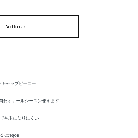
Add to cart
ォッチキャップビーニー
節問わずオールシーズン使えます
で毛玉になりにくい
nd Oregon